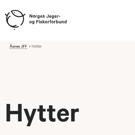
Åsnes JFF
Hytter
Hytter