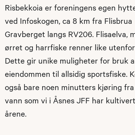
Risbekkoia er foreningens egen hytt
ved Infoskogen, ca 8 km fra Flisbrua
Gravberget langs RV206. Flisaelva, m
ørret og harrfiske renner like utenfo
Dette gir unike muligheter for bruk 
eiendommen til allsidig sportsfiske. K
også bare noen minutters kjøring fra 
vann som vi i Åsnes JFF har kultivert
årene.