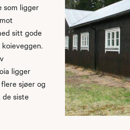
e som ligger
 mot
ed sitt gode
r koieveggen.
av
oia ligger
flere sjøer og
 de siste