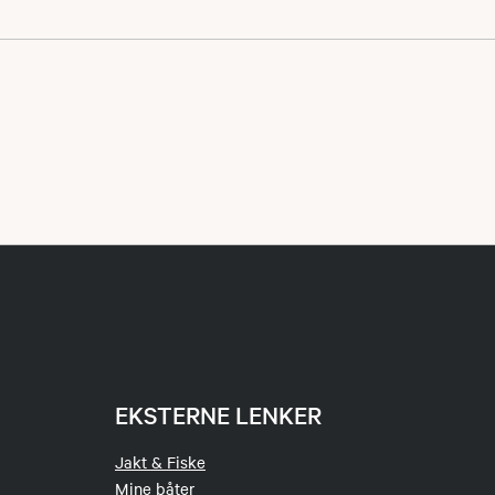
or jakt
 fra før, under og
, tjæremiler og
EKSTERNE LENKER
Jakt & Fiske
Mine båter