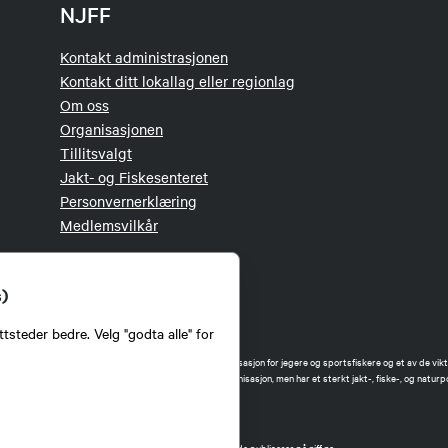
NJFF
Kontakt administrasjonen
Kontakt ditt lokallag eller regionlag
Om oss
Organisasjonen
Tillitsvalgt
Jakt- og Fiskesenteret
Personvernerklæring
Medlemsvilkår
s)
tsteder bedre. Velg "godta alle" for
orbund (NJFF) er landets eneste landsdekkende organisasjon for jegere og sportsfiskere og et av de vikti
 jakt og fiske i Norge. Vi er en partipolitisk nøytral organisasjon, men har et sterkt jakt-, fiske-, og naturpo
ker.
forbund benytter informasjonskapsler på nettsiden.
t Norges Jeger- og Fiskerforbund har ansvar for innhold de publiserer på njff.no.