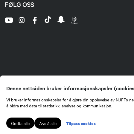
FØLG OSS
Denne nettsiden bruker informasjonskapsler (cookie
Vi bruker informasjonskapsler for å gjøre din opplevelse av NJFFs net
å bidra med data til statistikk, analyse og kommunikasjon.
Norges Jeger- og Fiskerf
formidling av kunnskap om
engasjement i mange sa
Tilpass cookies
Godta alle
Avslå alle
Norges Jeger- og Fisker
Lokalforeninger tilslutte