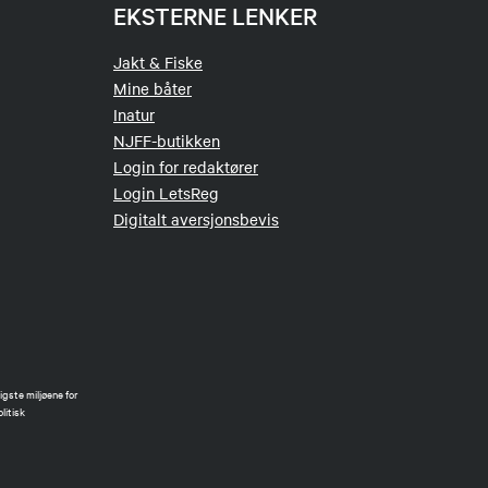
EKSTERNE LENKER
Jakt & Fiske
Mine båter
Inatur
NJFF-butikken
Login for redaktører
Login LetsReg
Digitalt aversjonsbevis
gste miljøene for
litisk