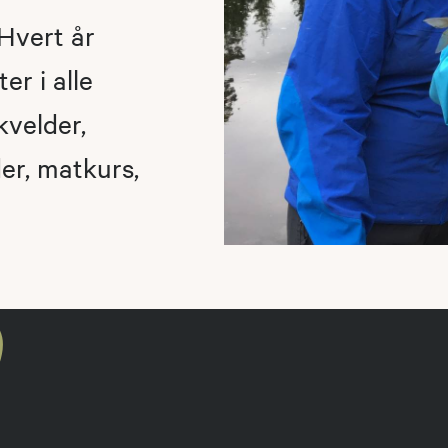
Hvert år
er i alle
kvelder,
der, matkurs,