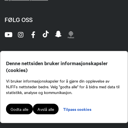
FØLG OSS
Denne nettsiden bruker informasjonskapsler
(cookies)
Norges Jeger- og Fiskerforbund (NJFF) er landets eneste landsdekkende organisasjon for
Vi bruker informasjonskapsler for å gjøre din opplevelse av
jegere og sportsfiskere og et av de viktigste miljøene for formidling av kunnskap om jakt og
fiske i Norge. Vi er en partipolitisk nøytral organisasjon, men har et sterkt jakt-, fiske-, og
NJFFs nettsteder bedre. Velg "godta alle" for å bidra med data til
naturpolitisk engasjement i mange saker.
statistikk, analyse og kommunikasjon.
Norges Jeger- og Fiskerforbund benytter informasjonskapsler på nettsiden.
Lokalforeninger tilsluttet Norges Jeger- og Fiskerforbund har ansvar for innhold de
Tilpass cookies
Godta alle
Avslå alle
publiserer på njff.no.