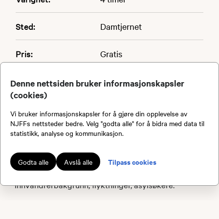
Sted:
Damtjernet
Pris:
Gratis
Arrangør:
Brandval JFF
Denne nettsiden bruker informasjonskapsler
(cookies)
Vi bruker informasjonskapsler for å gjøre din opplevelse av
PÅMELDINGEN ER AVLYST
NJFFs nettsteder bedre. Velg "godta alle" for å bidra med data til
statistikk, analyse og kommunikasjon.
Tilpass cookies
Godta alle
Avslå alle
Vi inviterer til friluftsaktiviteter for personer med
innvandrerbakgrunn, flyktninger, asylsøkere.
Alle er hjertelig velkommen til en gratis dag med
aktiviteter, fiske, padling, grilling etc.