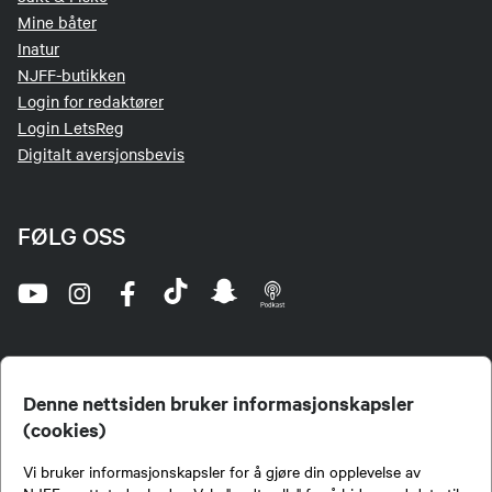
Mine båter
Inatur
NJFF-butikken
Login for redaktører
Login LetsReg
Digitalt aversjonsbevis
FØLG OSS
Denne nettsiden bruker informasjonskapsler
(cookies)
Norges Jeger- og Fiskerforbund (NJFF) er landets eneste landsdekkende organisasjon for
Vi bruker informasjonskapsler for å gjøre din opplevelse av
jegere og sportsfiskere og et av de viktigste miljøene for formidling av kunnskap om jakt og
fiske i Norge. Vi er en partipolitisk nøytral organisasjon, men har et sterkt jakt-, fiske-, og