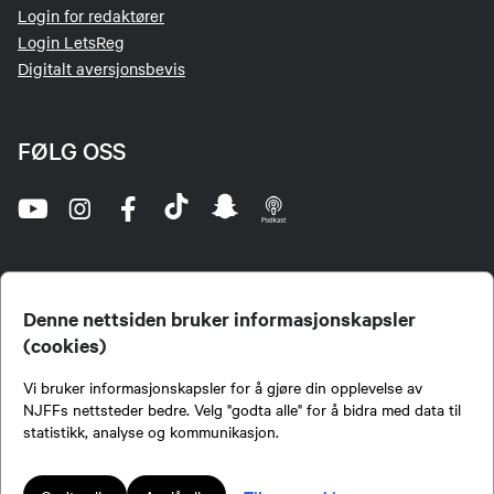
Login for redaktører
Login LetsReg
Digitalt aversjonsbevis
FØLG OSS
Denne nettsiden bruker informasjonskapsler
(cookies)
Norges Jeger- og Fiskerforbund (NJFF) er landets eneste landsdekkende organisasjon for
Vi bruker informasjonskapsler for å gjøre din opplevelse av
jegere og sportsfiskere og et av de viktigste miljøene for formidling av kunnskap om jakt og
fiske i Norge. Vi er en partipolitisk nøytral organisasjon, men har et sterkt jakt-, fiske-, og
NJFFs nettsteder bedre. Velg "godta alle" for å bidra med data til
naturpolitisk engasjement i mange saker.
statistikk, analyse og kommunikasjon.
Norges Jeger- og Fiskerforbund benytter informasjonskapsler på nettsiden.
Lokalforeninger tilsluttet Norges Jeger- og Fiskerforbund har ansvar for innhold de