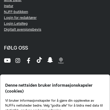
Inatur
NJFF-butikken
Login for redaktører
Login LetsReg
Digitalt aversjonsbevis
FØLG OSS
Denne nettsiden bruker informasjonskapsler
(cookies)
Norges Jeger- og Fiskerforbund (NJFF) er landets eneste landsdekkende organisasjon for
Vi bruker informasjonskapsler for å gjøre din opplevelse av
jegere og sportsfiskere og et av de viktigste miljøene for formidling av kunnskap om jakt og
fiske i Norge. Vi er en partipolitisk nøytral organisasjon, men har et sterkt jakt-, fiske-, og
NJFFs nettsteder bedre. Velg "godta alle" for å bidra med data til
naturpolitisk engasjement i mange saker.