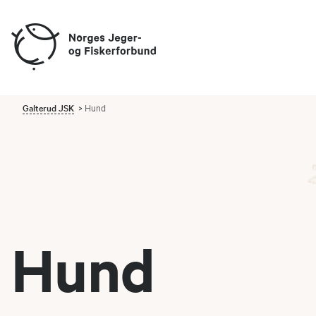
Galterud JSK
Hund
Hund