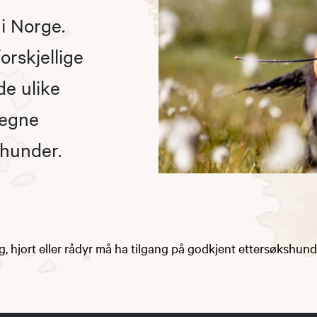
i Norge.
rskjellige
de ulike
regne
thunder.
lg, hjort eller rådyr må ha tilgang på godkjent ettersøkshund