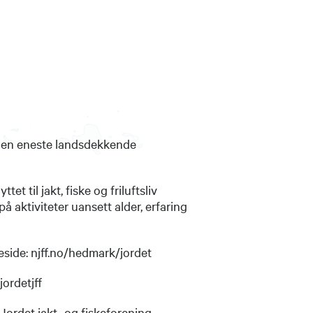
r den eneste landsdekkende
tet til jakt, fiske og friluftsliv
på aktiviteter uansett alder, erfaring
eside: njff.no/hedmark/jordet
jff
 fiskeforening