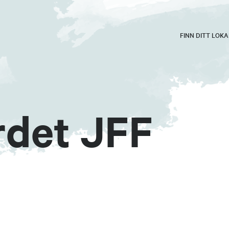
FINN DITT LOK
rdet JFF