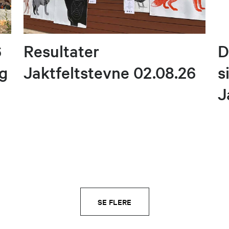
6
Resultater
D
og
Jaktfeltstevne 02.08.26
s
J
SE FLERE