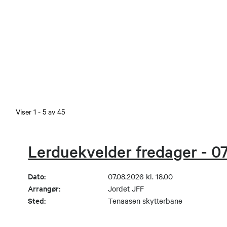
Viser
1
-
5
av
45
Lerduekvelder fredager - 0
Dato:
07.08.2026 kl. 18.00
Arrangør:
Jordet JFF
Sted:
Tenaasen skytterbane