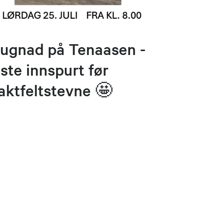
ugnad på Tenaasen -
iste innspurt før
aktfeltstevne 🤩