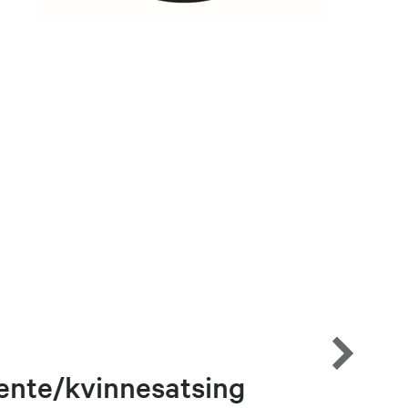
ente/kvinnesatsing
Senio