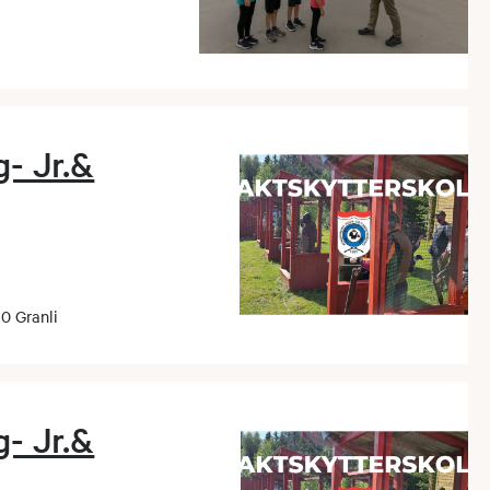
- Jr.&
0 Granli
- Jr.&