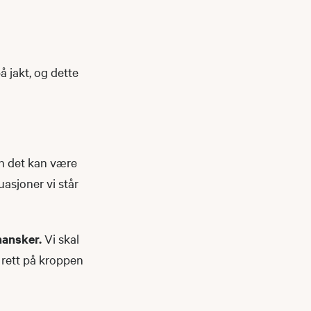
å jakt, og dette
en det kan være
uasjoner vi står
hansker.
Vi skal
l rett på kroppen