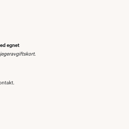
med egnet
 jegeravgiftskort.
ontakt.