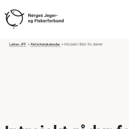
Løiten JFF
Aktivitetskalender
Introjakt rådyr for damer