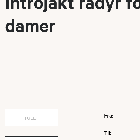
Introjakt rådyr f
damer
Fra:
FULLT
Til: