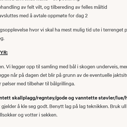
handling av felt vilt, og tilbereding av felles måltid
avsluttes med å avtale oppmøte for dag 2
gsopplevelse hvor vi skal ha mest mulig tid ute i terrenget p
g.
YR:
n. Vi legger opp til samling med bål i skogen underveis, m
egge når på dagen det blir på grunn av de eventuelle jaktsit
 pølser med tilbehør til bålgrillinga.
ntett skallplagg/regntøy/gode og vanntette støvler/lue/
t gjelder å kle seg godt. Benytt lag på lag teknikken. Bruk ul
llsokker og votter i sekken.