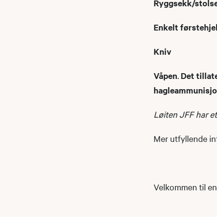
Ryggsekk/stolse
Enkelt førstehje
Kniv
Våpen
.
Det tilla
hagleammunisjon
Løiten JFF har et
Mer utfyllende in
Velkommen til en