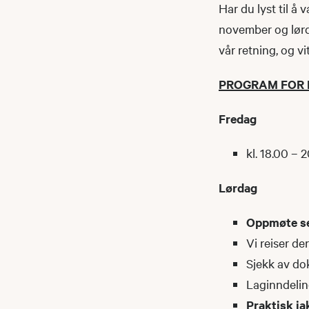
Har du lyst til å
november og lørd
vår retning, og v
PROGRAM FOR 
Fredag
kl. 18.00 – 
Lørdag
O
ppmøte se
Vi reiser der
Sjekk av dok
Laginndeling
Praktisk j