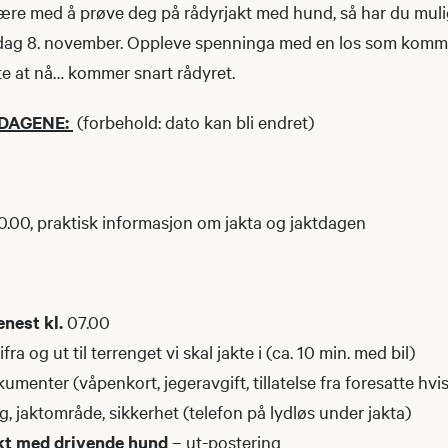
 være med å prøve deg på rådyrjakt med hund, så har du muli
ag 8. november. Oppleve spenninga med en los som kommer
ite at nå… kommer snart rådyret.
DAGENE:
(forbehold: dato kan bli endret)
20.00, praktisk informasjon om jakta og jaktdagen
nest kl.
07.00
ifra og ut til terrenget vi skal jakte i (ca. 10 min. med bil)
umenter (våpenkort, jegeravgift, tillatelse fra foresatte hvi
, jaktområde, sikkerhet (telefon på lydløs under jakta)
akt med drivende hund
– ut-postering