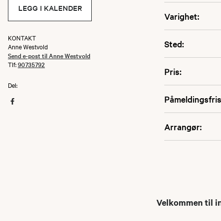
LEGG I KALENDER
Varighet:
KONTAKT
Sted:
Anne Westvold
Send e-post til Anne Westvold
Tlf:
90735792
Pris:
Del:
Påmeldingsfris
Arrangør:
Velkommen til in