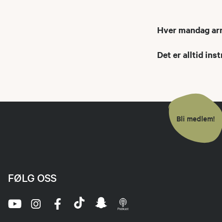
Hver mandag arr
Det er alltid in
Bli medlem!
FØLG OSS