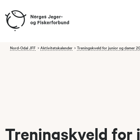
Nord-Odal JFF
Aktivitetskalender
Treningskveld for junior og damer 2
Treningskveld for 