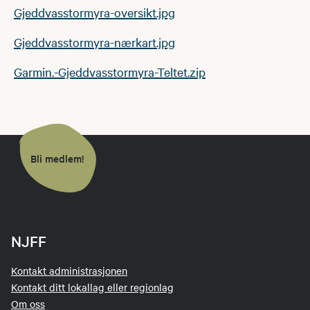
Gjeddvasstormyra-oversikt.jpg
Gjeddvasstormyra-nærkart.jpg
Garmin.-Gjeddvasstormyra-Teltet.zip
Bli medlem!
NJFF
Kontakt administrasjonen
Kontakt ditt lokallag eller regionlag
Om oss