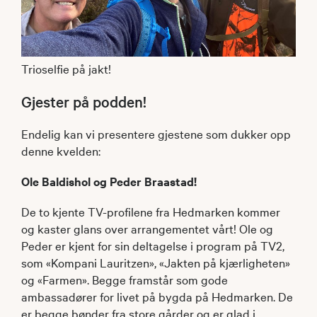
Trioselfie på jakt!
Gjester på podden!
Endelig kan vi presentere gjestene som dukker opp
denne kvelden:
Ole Baldishol og Peder Braastad!
De to kjente TV-profilene fra Hedmarken kommer
og kaster glans over arrangementet vårt! Ole og
Peder er kjent for sin deltagelse i program på TV2,
som «Kompani Lauritzen», «Jakten på kjærligheten»
og «Farmen». Begge framstår som gode
ambassadører for livet på bygda på Hedmarken. De
er begge bønder fra store gårder og er glad i