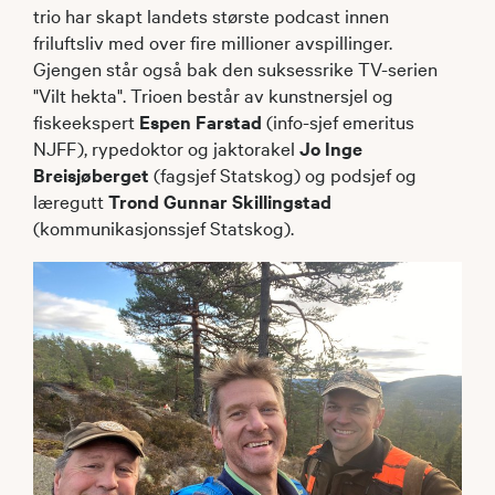
trio har skapt landets største podcast innen
friluftsliv med over fire millioner avspillinger.
Gjengen står også bak den suksessrike TV-serien
"Vilt hekta". Trioen består av kunstnersjel og
fiskeekspert
Espen Farstad
(info-sjef emeritus
NJFF), rypedoktor og jaktorakel
Jo Inge
Breisjøberget
(fagsjef Statskog) og podsjef og
læregutt
Trond Gunnar Skillingstad
(kommunikasjonssjef Statskog).