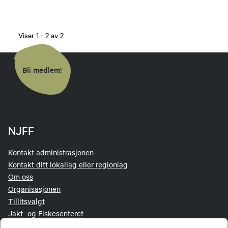
Viser
1
-
2
av
2
Bli medlem!
NJFF
Kontakt administrasjonen
Kontakt ditt lokallag eller regionlag
Om oss
Organisasjonen
Tillitsvalgt
Jakt- og Fiskesenteret
Personvernerklæring