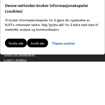
Medlemsvilkår
Denne nettsiden bruker informasjonskapsler
(cookies)
Vi bruker informasjonskapsler for å gjøre din opplevelse av
EKSTERNE LENKER
NJFFs nettsteder bedre. Velg "godta alle" for å bidra med data til
statistikk, analyse og kommunikasjon.
Jakt & Fiske
Mine båter
Tilpass cookies
Godta alle
Avslå alle
Inatur
NJFF-butikken
Login for redaktører
Login LetsReg
Digitalt aversjonsbevis
FØLG OSS