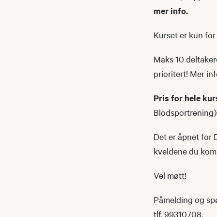
mer info.
Kurset er kun for
Maks 10 deltakere
prioritert! Mer i
Pris for hele kur
Blodsportrening)
Det er åpnet for 
kveldene du komm
Vel møtt!​​​
Påmelding og spø
tlf. 99310708.