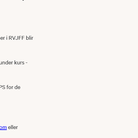
er i RVJFF blir
under kurs -
PS for de
com
eller