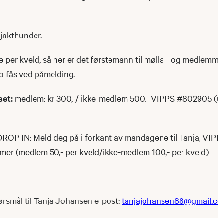
 jakthunder.
 per kveld, så her er det førstemann til mølla - og medlemm
nfo fås ved påmelding.
set:
medlem: kr 300,-/ ikke-medlem 500,- VIPPS #802905 (
DROP IN: Meld deg på i forkant av mandagene til Tanja, VIP
er (medlem 50,- per kveld/ikke-medlem 100,- per kveld)
rsmål til Tanja Johansen e-post:
tanjajohansen88@gmail.