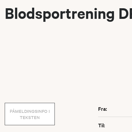
Blodsportrening 
Fra:
PÅMELDINGSINFO I
TEKSTEN
Til: