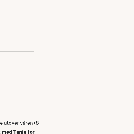
re utover våren (8
 med Tanja for