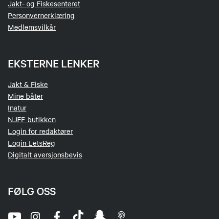
Pris: 100,- for medl./ 200,- ikke-medl.
Jakt- og Fiskesenteret
Max 15 deltakere.
Personvernerklæring
Medlemsvilkår
Søndag 23.11:
INTROJAKT RÅDYR. Dette har samme opplegg
som harejakta. Vi deler oss inn i flere jaktlag ved
EKSTERNE LENKER
behov. Vi tar også og peiler oss inn på en av de
åpne koiene denne dagen og tar lunsj der.
Jakt & Fiske
Pris: 100,- for medl./ 200,- ikke-medl.
Mine båter
Max 15 deltakere.
Inatur
NJFF-butikken
(Det kan hende vi bytter om dag på hare/rådyr)
Login for redaktører
Login LetsReg
Digitalt aversjonsbevis
Det blir bålkos og middag på Tingplassen på
kveldstid fredag og lørdag. Vi låser opp
lavvoene og de som ønsker kan overnatte her.
FØLG OSS
Dette blir utgangspunktet for helgen.