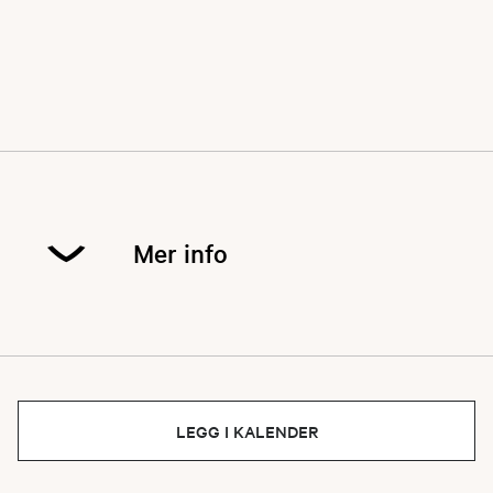
Mer info
"Program" for helga ser omtrent slik ut (med
forbehold om endringer):
LEGG I KALENDER
Fredag 21.11:
Vi starter med skytetrening på Lisetra, både rifle
og hagle. Vi ønsker at alle som skal være med