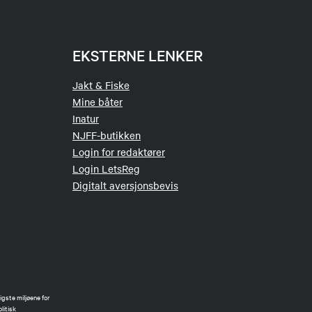
EKSTERNE LENKER
Jakt & Fiske
Mine båter
Inatur
NJFF-butikken
Login for redaktører
Login LetsReg
Digitalt aversjonsbevis
gste miljøene for
litisk