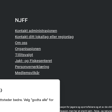
NJFF
Kontakt administrasjonen
Kontakt ditt lokallag eller regionlag
Om oss
Organisasjonen
Tillitsvalgt
Jakt- og Fiskesenteret
Personvernerklæring
Medlemsvilkår
s)
tsteder bedre. Velg "godta alle" for
orbund (NJFF) er landets eneste landsdekkende organisasjon for jegere og sportsfiskere og et av de vikti
 jakt og fiske i Norge. Vi er en partipolitisk nøytral organisasjon, men har et sterkt jakt-, fiske-, og naturpo