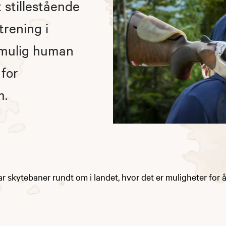
stillestående
trening i
 mulig human
 for
m.
r skytebaner rundt om i landet, hvor det er muligheter for