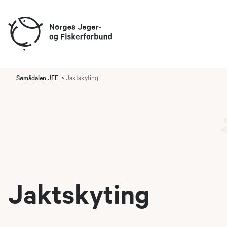
Sømådalen JFF
Jaktskyting
Jaktskyting