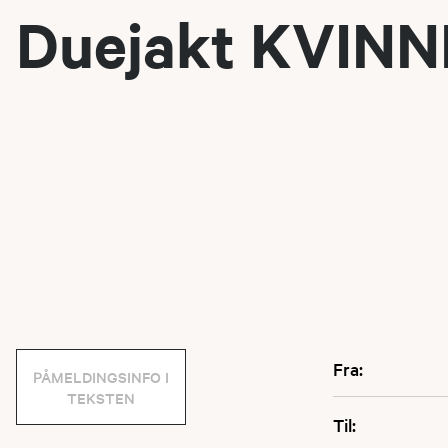
Duejakt KVIN
Fra:
PÅMELDINGSINFO I
TEKSTEN
Til: