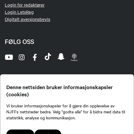
Login for redaktører
Login LetsReg
Digitalt aversjonsbevis
FØLG OSS
Denne nettsiden bruker informasjonskapsler
(cookies)
Norges Jeger- og Fiskerforbund (NJFF) er landets eneste landsdekkende organisasjon for
Vi bruker informasjonskapsler for å gjøre din opplevelse av
jegere og sportsfiskere og et av de viktigste miljøene for formidling av kunnskap om jakt og
fiske i Norge. Vi er en partipolitisk nøytral organisasjon, men har et sterkt jakt-, fiske-, og
NJFFs nettsteder bedre. Velg "godta alle" for å bidra med data til
naturpolitisk engasjement i mange saker.
statistikk, analyse og kommunikasjon.
Norges Jeger- og Fiskerforbund benytter informasjonskapsler på nettsiden.
Lokalforeninger tilsluttet Norges Jeger- og Fiskerforbund har ansvar for innhold de