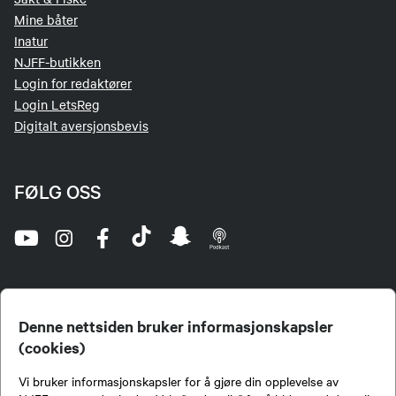
Mine båter
Inatur
NJFF-butikken
Login for redaktører
Login LetsReg
Digitalt aversjonsbevis
FØLG OSS
Denne nettsiden bruker informasjonskapsler
(cookies)
Norges Jeger- og Fiskerforbund (NJFF) er landets eneste landsdekkende organisasjon for
Vi bruker informasjonskapsler for å gjøre din opplevelse av
jegere og sportsfiskere og et av de viktigste miljøene for formidling av kunnskap om jakt og
fiske i Norge. Vi er en partipolitisk nøytral organisasjon, men har et sterkt jakt-, fiske-, og