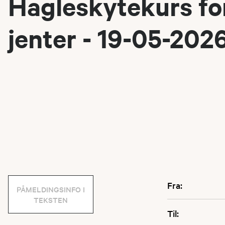
Hagleskytekurs fo
jenter - 19-05-202
Fra:
PÅMELDINGSINFO I
TEKSTEN
Til: