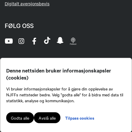
Digitalt aversjonsbevis
FØLG OSS
Denne nettsiden bruker informasjonskapsler
(cookies)
Norges Jeger- og Fiskerforbund (NJFF) er landets eneste landsdekkende organisasjon for
Vi bruker informasjonskapsler for å gjøre din opplevelse av
jegere og sportsfiskere og et av de viktigste miljøene for formidling av kunnskap om jakt og
fiske i Norge. Vi er en partipolitisk nøytral organisasjon, men har et sterkt jakt-, fiske-, og
NJFFs nettsteder bedre. Velg "godta alle" for å bidra med data til
naturpolitisk engasjement i mange saker.
statistikk, analyse og kommunikasjon.
Norges Jeger- og Fiskerforbund benytter informasjonskapsler på nettsiden.
Lokalforeninger tilsluttet Norges Jeger- og Fiskerforbund har ansvar for innhold de
Tilpass cookies
Godta alle
Avslå alle
publiserer på njff.no.