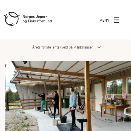
MENY
Årets første jentekveld på Månknausen