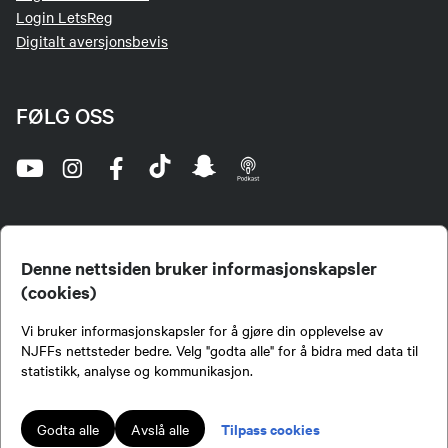
Login LetsReg
Digitalt aversjonsbevis
FØLG OSS
Denne nettsiden bruker informasjonskapsler
(cookies)
Norges Jeger- og Fiskerforbund (NJFF) er landets eneste landsdekkende organisasjon for
Vi bruker informasjonskapsler for å gjøre din opplevelse av
jegere og sportsfiskere og et av de viktigste miljøene for formidling av kunnskap om jakt og
fiske i Norge. Vi er en partipolitisk nøytral organisasjon, men har et sterkt jakt-, fiske-, og
NJFFs nettsteder bedre. Velg "godta alle" for å bidra med data til
naturpolitisk engasjement i mange saker.
statistikk, analyse og kommunikasjon.
Norges Jeger- og Fiskerforbund benytter informasjonskapsler på nettsiden.
Lokalforeninger tilsluttet Norges Jeger- og Fiskerforbund har ansvar for innhold de
Tilpass cookies
Godta alle
Avslå alle
publiserer på njff.no.