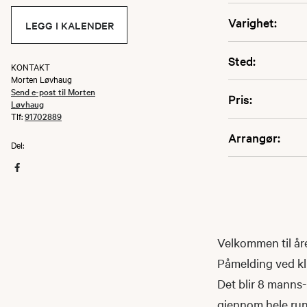
Varighet:
LEGG I KALENDER
Sted:
KONTAKT
Morten Løvhaug
Send e-post til Morten
Pris:
Løvhaug
Tlf:
91702889
Arrangør:
Del:
Velkommen til åre
Påmelding ved klu
Det blir 8 manns
gjennom hele ru