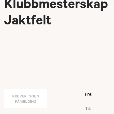
Klubbmesterskap
Jaktfelt
Fra:
KREVER INGEN
PÅMELDING
Til: