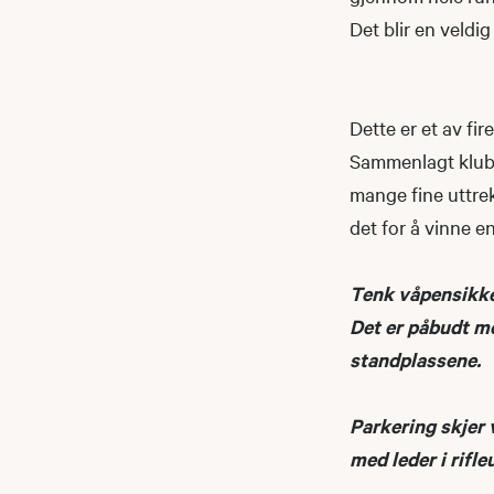
Det blir en veldig
Dette er et av fir
Sammenlagt klubbm
mange fine uttre
det for å vinne e
Tenk våpensikke
Det er påbudt m
standplassene.
Parkering skjer v
med leder i rifl