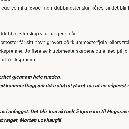
 jegervennlig løype, men klubbmester skal kåres, så det blir fin
e klubbmesterskap vi arrangerer i år.
ester får sitt navn gravert på "klummesterfjøla" ellers tre
kkspremier. Jo flere av klubbmesterskapene du e med på jo s
n uttrekkspremie.
rhet gjennom hele runden.
ed kammerflagg om ikke sluttstykket tas ut av våpenet
ed anlegget. Det blir kun aktuelt å kjøre inn til Hugunese
eutvalget, Morten Løvhaug!!!