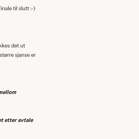
ale til slutt :-)
kkes det ut
tørre sjanse er
 mellom
t etter avtale