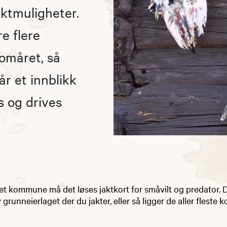
ktmuligheter.
e flere
nomåret, så
r et innblikk
s og drives
set kommune må det løses jaktkort for småvilt og predator. D
grunneierlaget der du jakter, eller så ligger de aller fleste 