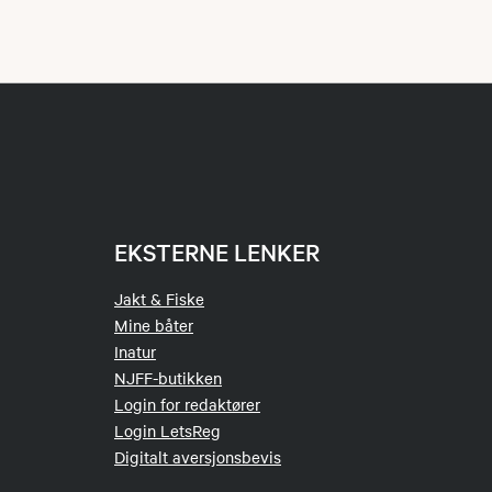
at man ikke kan
ke treningsskudd
ølgende:
dkommende har
st gjennomføres
EKSTERNE LENKER
kal benyttes under
toratet.
Skudd
Jakt & Fiske
er gjelder som
Mine båter
Inatur
NJFF-butikken
Login for redaktører
 den dagen
Login LetsReg
i av NJFF eller
Digitalt aversjonsbevis
tter.