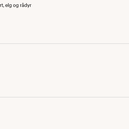
rt, elg og rådyr
øres med tanke på
et må dokumenteres
tidig