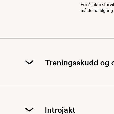
For å jakte storvi
må du ha tilgang
Treningsskudd og 
Tidligere år har 
gjennomførte treni
Heretter vil vi v
Introjakt
minst 30 trenings