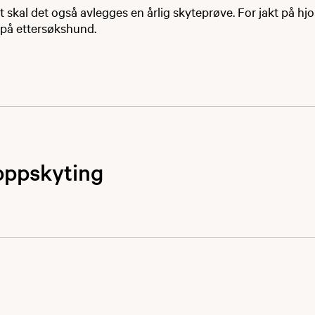
lt skal det også avlegges en årlig skyteprøve. For jakt på hjo
 på ettersøkshund.
oppskyting
det vært slapp håndtering av hvordan oppskyting gjennomf
ngsskudd og slikt. Dette er det nå slutt på.
ære strengere følge de gjeldene regler, som innebærer at d
skudd før oppskyting kan gjennomføres. 15 av disse må sam