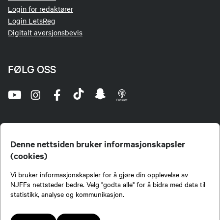
Login for redaktører
Login LetsReg
Digitalt aversjonsbevis
FØLG OSS
Denne nettsiden bruker informasjonskapsler
(cookies)
Norges Jeger- og Fiskerforbund (NJFF) er landets eneste landsdekkende organisasjon for
Vi bruker informasjonskapsler for å gjøre din opplevelse av
jegere og sportsfiskere og et av de viktigste miljøene for formidling av kunnskap om jakt og
fiske i Norge. Vi er en partipolitisk nøytral organisasjon, men har et sterkt jakt-, fiske-, og
NJFFs nettsteder bedre. Velg "godta alle" for å bidra med data til
naturpolitisk engasjement i mange saker.
statistikk, analyse og kommunikasjon.
Norges Jeger- og Fiskerforbund benytter informasjonskapsler på nettsiden.
Lokalforeninger tilsluttet Norges Jeger- og Fiskerforbund har ansvar for innhold de