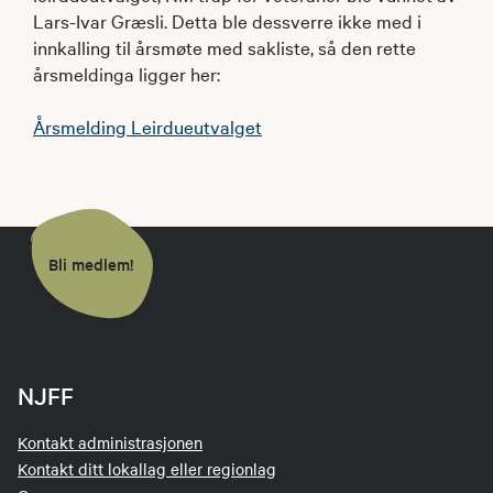
Lars-Ivar Græsli. Detta ble dessverre ikke med i
innkalling til årsmøte med sakliste, så den rette
årsmeldinga ligger her:
Årsmelding Leirdueutvalget
Bli medlem!
NJFF
Kontakt administrasjonen
Kontakt ditt lokallag eller regionlag