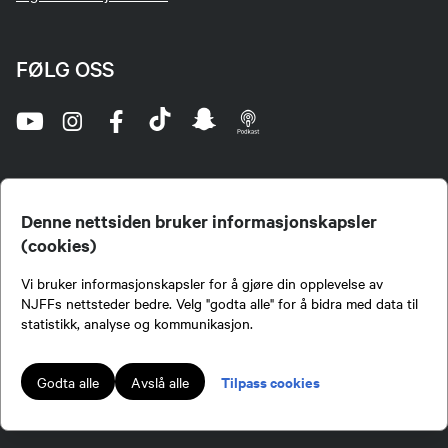
FØLG OSS
Denne nettsiden bruker informasjonskapsler
(cookies)
Norges Jeger- og Fiskerforbund (NJFF) er landets eneste landsdekkende organisasjon for
Vi bruker informasjonskapsler for å gjøre din opplevelse av
jegere og sportsfiskere og et av de viktigste miljøene for formidling av kunnskap om jakt og
fiske i Norge. Vi er en partipolitisk nøytral organisasjon, men har et sterkt jakt-, fiske-, og
NJFFs nettsteder bedre. Velg "godta alle" for å bidra med data til
naturpolitisk engasjement i mange saker.
statistikk, analyse og kommunikasjon.
Norges Jeger- og Fiskerforbund benytter informasjonskapsler på nettsiden.
Lokalforeninger tilsluttet Norges Jeger- og Fiskerforbund har ansvar for innhold de
Tilpass cookies
Godta alle
Avslå alle
publiserer på njff.no.