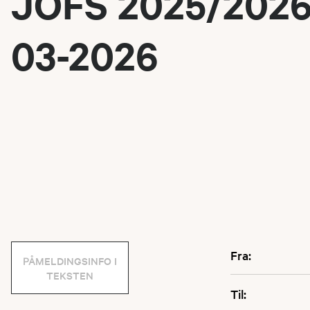
JOFS 2025/2026 
03-2026
Fra:
PÅMELDINGSINFO I
TEKSTEN
Til: