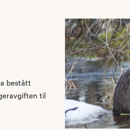
ha bestått
eravgiften til