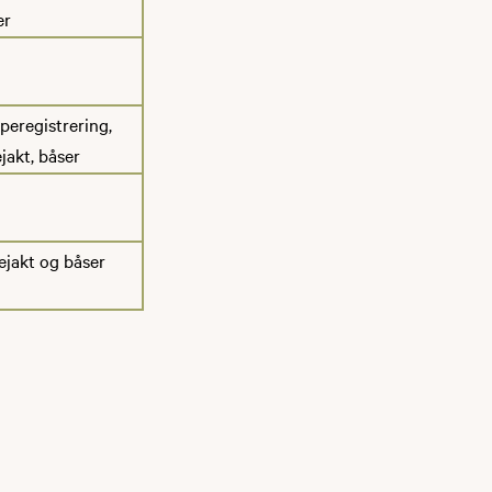
er
peregistrering,
jakt, båser
ejakt og båser