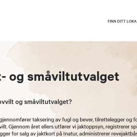
FINN DITT LOK
t- og småviltutvalget
rovvilt og småviltutvalget?
gjennomfører taksering av fugl og bever, tilrettelegger og fo
ilt. Gjennom året ellers utfører vi jaktoppsyn, registrerer spi
legger for salg av jaktkort på Inatur, administrerer revejaktbå