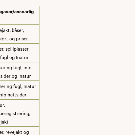
gaver/ansvarlig
jakt, båser,
kort og priser,
r, spillplasser
fugl og Inatur
ering fugl, info
sider og Inatur
ering fugl, Inatur
nfo nettsider
ur,
peregistrering,
jakt
r, revejakt og