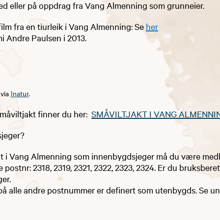
ed eller på oppdrag fra Vang Almenning som grunneier. ​
film fra en tiurleik i Vang Almenning: Se
her
i Andre Paulsen i 2013.
 via
Inatur
.
småviltjakt finner du her:
SMÅVILTJAKT I VANG ALMENNI
sjeger?
ilt i Vang Almenning som innenbygdsjeger må du være medl
 postnr: 2318, 2319, 2321, 2322, 2323, 2324. Er du bruksbere
er.
på alle andre postnummer er definert som utenbygds. Se un