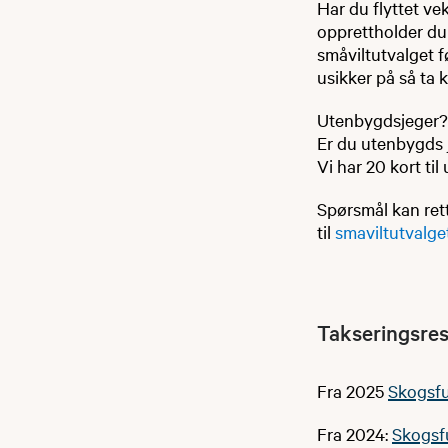
Har du flyttet v
opprettholder du
småviltutvalget f
usikker på så ta
Utenbygdsjeger?
Er du utenbygds 
Vi har 20 kort ti
Spørsmål kan rett
til
smaviltutvalg
Takseringsres
Fra 2025
Skogsfu
Fra 2024:
Skogsf