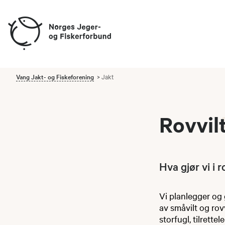
Vang Jakt- og Fiskeforening
Jakt
Rovvil
Hva gjør vi i 
Vi p​lanlegger og 
av småvilt og rovv
storfugl, tilrette