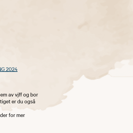
NG 2024
em av vjff og bor
ttiget er du også
der for mer