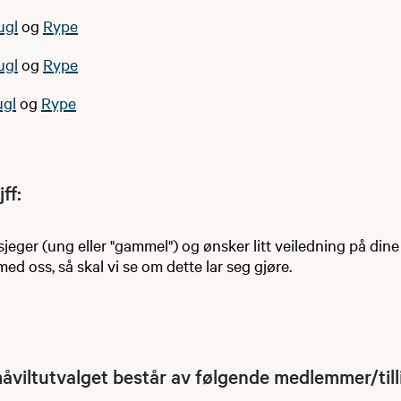
ugl
og
Rype
ugl
og
Rype
ugl
og
Rype
ff:
jeger (ung eller "gammel") og ønsker litt veiledning på dine 
med oss, så skal vi se om dette lar seg gjøre.
åviltutvalget består av følgende medlemmer/tilli