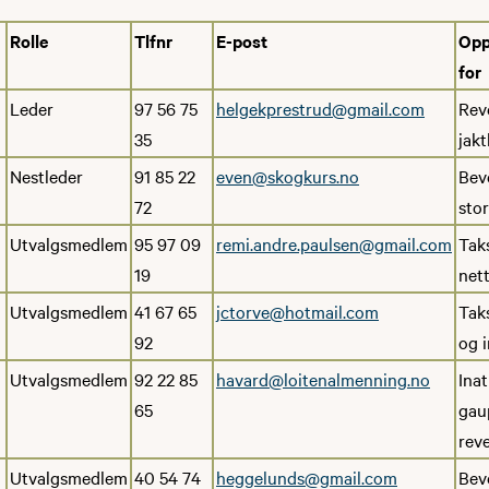
Rolle
Tlfnr
E-post
Opp
for
Leder
97 56 75
helgekprestrud@gmail.com
Reve
35
jakt
Nestleder
91 85 22
even@skogkurs.no
Beve
72
stor
Utvalgsmedlem
95 97 09
remi.andre.paulsen@gmail.com
Taks
19
nett
Utvalgsmedlem
41 67 65
jctorve@hotmail.com
Taks
92
og i
Utvalgsmedlem
92 22 85
havard@loitenalmenning.no
Inat
65
gau
reve
Utvalgsmedlem
40 54 74
heggelunds@gmail.com
Beve