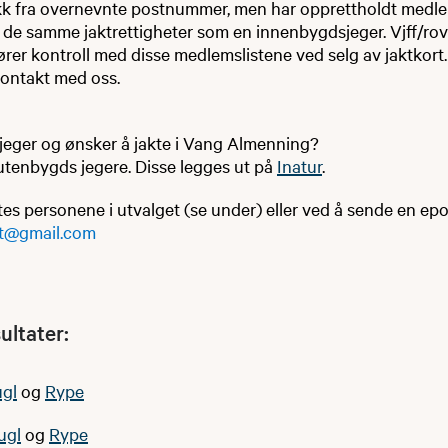
ekk fra overnevnte postnummer, men har opprettholdt medlems
 de samme jaktrettigheter som en innenbygdsjeger. Vjff/rov
ører kontroll med disse medlemslistene ved selg av jaktkort.
 kontakt med oss.
jeger og ønsker å jakte i Vang Almenning?
l utenbygds jegere. Disse legges ut på
Inatur
.
es personene i utvalget (se under) eller ved å sende en epo
et@gmail.com
ultater:
gl
og
Rype
ugl
og
Rype