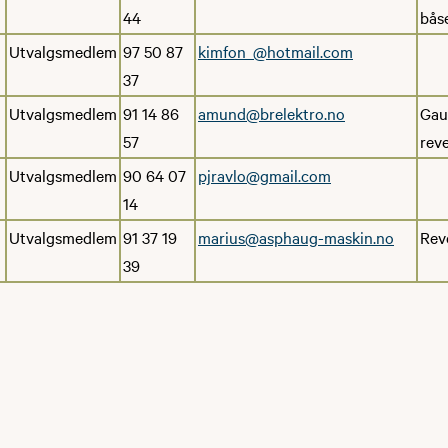
44
bås
Utvalgsmedlem
97 50 87
kimfon_@hotmail.com
37
Utvalgsmedlem
91 14 86
amund@brelektro.no
Gau
57
reve
Utvalgsmedlem
90 64 07
pjravlo@gmail.com
14
Utvalgsmedlem
91 37 19
marius@asphaug-maskin.no
Rev
39