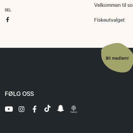
Velkommen til sos
DEL
Fiskeutvalget
Bli medlem!
FØLG OSS