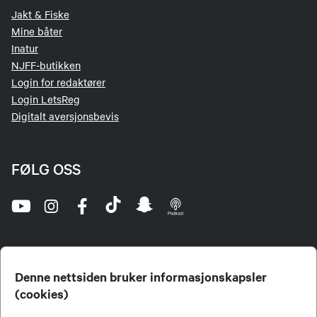
Jakt & Fiske
Mine båter
Inatur
NJFF-butikken
Login for redaktører
Login LetsReg
Digitalt aversjonsbevis
FØLG OSS
Denne nettsiden bruker informasjonskapsler
(cookies)
Norges Jeger- og Fiskerforbund (NJFF) er landets eneste landsdekkende organisasjon for