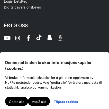
Login LetsReg
Digitalt aversjonsbevis
FØLG OSS
Denne nettsiden bruker informasjonskapsler
(cookies)
Norges Jeger- og Fiskerforbund (NJFF) er landets eneste landsdekkende organisasjon for
Vi bruker informasjonskapsler for å gjøre din opplevelse av
jegere og sportsfiskere og et av de viktigste miljøene for formidling av kunnskap om jakt og
fiske i Norge. Vi er en partipolitisk nøytral organisasjon, men har et sterkt jakt-, fiske-, og
NJFFs nettsteder bedre. Velg "godta alle" for å bidra med data til
naturpolitisk engasjement i mange saker.
statistikk, analyse og kommunikasjon.
Norges Jeger- og Fiskerforbund benytter informasjonskapsler på nettsiden.
Lokalforeninger tilsluttet Norges Jeger- og Fiskerforbund har ansvar for innhold de
Tilpass cookies
Godta alle
Avslå alle
publiserer på njff.no.