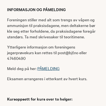
INFORMASJON OG PÅMELDING
Foreningen stiller med alt som trengs av våpen og
ammunisjon til praksisdagene, men deltakerne bør
kle seg etter forholdene, da praksisdagene foregår
utendørs. Ta med skrivesaker til teoritimene.
Ytterligere informasjon om foreningens
jegerprøvekurs kan rettes til post@bjf.no eller
47460490
Meld deg på her:
PÅMELDING
​Eksamen arrangeres i etterkant av hvert kurs.
Kursoppsett for kurs over to helger: