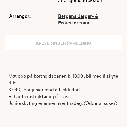
Arrangør:
Bergens Jæger- &
Fiskerforening
KREVER INGEN PÅMELDING
Møt opp på kortholdsbanen kl 18.00 , bli med å skyte
rifle.
Kr 60,- per junior med alt inkludert.
Vi har to instruktører på plass.
Juniorskyting er annenhver tirsdag. (Oddetallsuker)