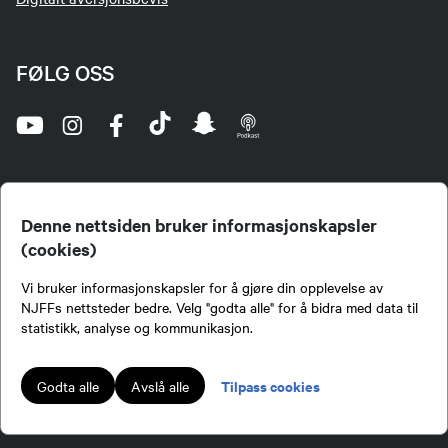
FØLG OSS
Denne nettsiden bruker informasjonskapsler
(cookies)
Norges Jeger- og Fiskerforbund (NJFF) er landets eneste landsdekkende organisasjon for
Vi bruker informasjonskapsler for å gjøre din opplevelse av
jegere og sportsfiskere og et av de viktigste miljøene for formidling av kunnskap om jakt og
fiske i Norge. Vi er en partipolitisk nøytral organisasjon, men har et sterkt jakt-, fiske-, og
NJFFs nettsteder bedre. Velg "godta alle" for å bidra med data til
naturpolitisk engasjement i mange saker.
statistikk, analyse og kommunikasjon.
Norges Jeger- og Fiskerforbund benytter informasjonskapsler på nettsiden.
Lokalforeninger tilsluttet Norges Jeger- og Fiskerforbund har ansvar for innhold de
Tilpass cookies
Godta alle
Avslå alle
publiserer på njff.no.