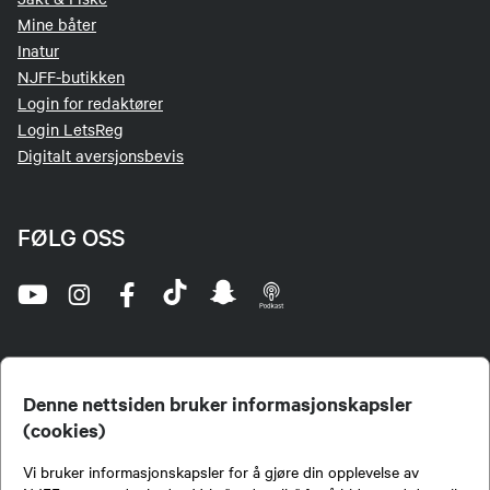
Mine båter
Inatur
NJFF-butikken
Login for redaktører
Login LetsReg
Digitalt aversjonsbevis
FØLG OSS
Denne nettsiden bruker informasjonskapsler
(cookies)
Norges Jeger- og Fiskerforbund (NJFF) er landets eneste landsdekkende organisasjon for
Vi bruker informasjonskapsler for å gjøre din opplevelse av
jegere og sportsfiskere og et av de viktigste miljøene for formidling av kunnskap om jakt og
fiske i Norge. Vi er en partipolitisk nøytral organisasjon, men har et sterkt jakt-, fiske-, og