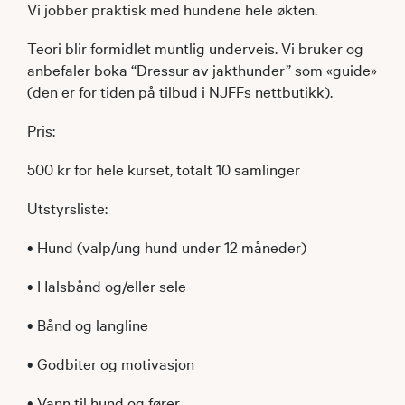
Vi jobber praktisk med hundene hele økten.
Teori blir formidlet muntlig underveis. Vi bruker og
anbefaler boka “Dressur av jakthunder” som «guide»
(den er for tiden på tilbud i NJFFs nettbutikk).
Pris:
500 kr for hele kurset, totalt 10 samlinger
Utstyrsliste:
• Hund (valp/ung hund under 12 måneder)
• Halsbånd og/eller sele
• Bånd og langline
• Godbiter og motivasjon
• Vann til hund og fører