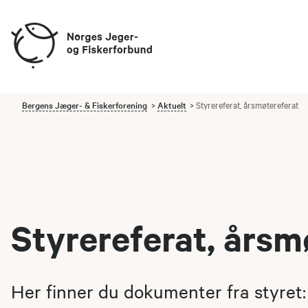
Bergens Jæger- & Fiskerforening
Aktuelt
Styrereferat, årsmøtereferat
Styrereferat, årsm
Her finner du dokumenter fra styret: