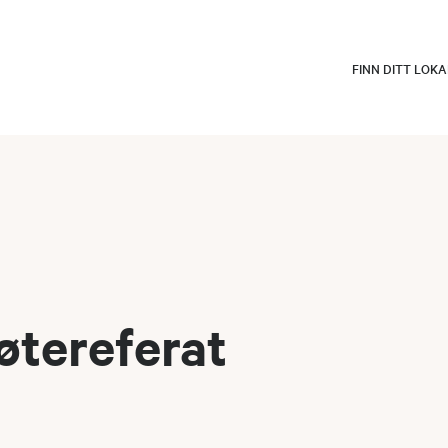
FINN DITT LOK
øtereferat