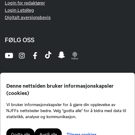
Login for redaktører
Login LetsReg
Digitalt aversjonsbevis
FØLG OSS
Denne nettsiden bruker informasjonskapsler
(cookies)
Norges Jeger- og Fiskerforbund (NJFF) er landets eneste landsdekkende organisasjon for
Vi bruker informasjonskapsler for å gjøre din opplevelse av
jegere og sportsfiskere og et av de viktigste miljøene for formidling av kunnskap om jakt og
fiske i Norge. Vi er en partipolitisk nøytral organisasjon, men har et sterkt jakt-, fiske-, og
NJFFs nettsteder bedre. Velg "godta alle" for å bidra med data til
naturpolitisk engasjement i mange saker.
statistikk, analyse og kommunikasjon.
Norges Jeger- og Fiskerforbund benytter informasjonskapsler på nettsiden.
Lokalforeninger tilsluttet Norges Jeger- og Fiskerforbund har ansvar for innhold de
Tilpass cookies
Godta alle
Avslå alle