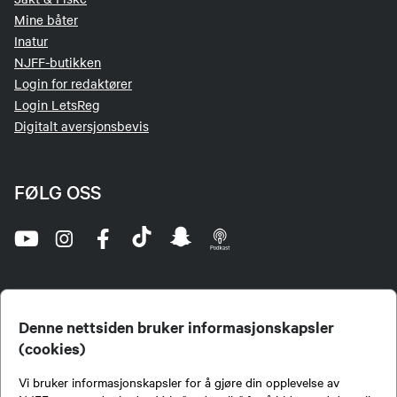
Mine båter
Inatur
NJFF-butikken
Login for redaktører
Login LetsReg
Digitalt aversjonsbevis
FØLG OSS
Denne nettsiden bruker informasjonskapsler
(cookies)
Norges Jeger- og Fiskerforbund (NJFF) er landets eneste landsdekkende organisasjon for
Vi bruker informasjonskapsler for å gjøre din opplevelse av
jegere og sportsfiskere og et av de viktigste miljøene for formidling av kunnskap om jakt og
fiske i Norge. Vi er en partipolitisk nøytral organisasjon, men har et sterkt jakt-, fiske-, og