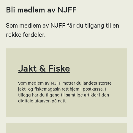
93266559
Bli medlem av NJFF
Send epost
Som medlem av NJFF får du tilgang til en
Aksel Smuk Bakke
rekke fordeler.
Nestleder
90580632
Send epost
Jakt & Fiske
Som medlem av NJFF mottar du landets største
Marte Lie Bøvre
jakt- og fiskemagasin rett hjem i postkassa. I
tillegg har du tilgang til samtlige artikler i den
Sekretær
digitale utgaven på nett.
92618575
Send epost