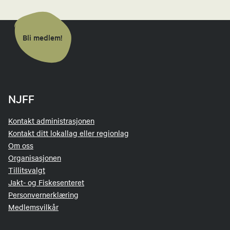
91878285
Send epost
Bli medlem!
Sindre Grønfur
Leder hagleutvalg
NJFF
41602675
Send epost
Kontakt administrasjonen
Kontakt ditt lokallag eller regionlag
Om oss
Elin Erkinharju
Organisasjonen
Tillitsvalgt
Studieansvarlig
Jakt- og Fiskesenteret
Personvernerklæring
47660074
Medlemsvilkår
Send epost