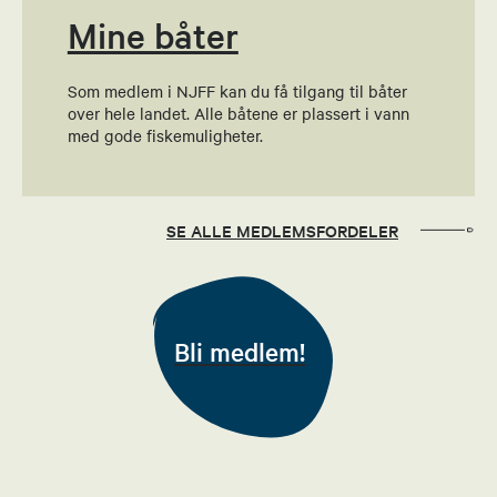
Mine båter
Christina Hylland Fausk
Økonomiansvarlig
Som medlem i NJFF kan du få tilgang til båter
over hele landet. Alle båtene er plassert i vann
91576035
med gode fiskemuligheter.
Send epost
Aasmund Hjelmeland
SE ALLE MEDLEMSFORDELER
Leder jaktutvalg
93266559
Bli medlem!
Send epost
Taisto Veli Erkinharju
Leder fiskeutvalg