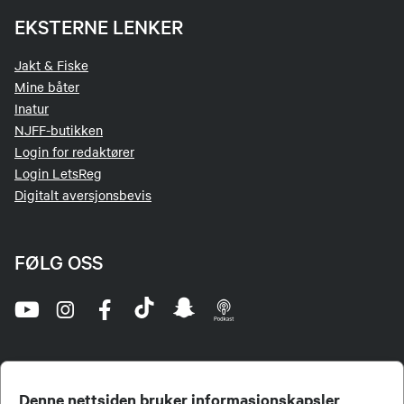
EKSTERNE LENKER
Marte Lie Bøvre
Jakt & Fiske
Kvinnekontakt
Mine båter
92618575
Inatur
Send epost
NJFF-butikken
Login for redaktører
Login LetsReg
Digitalt aversjonsbevis
FØLG OSS
Denne nettsiden bruker informasjonskapsler