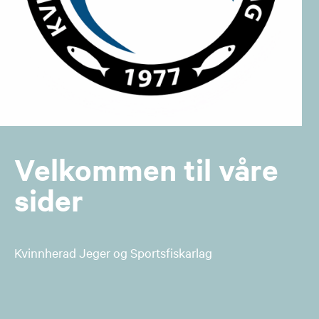
Velkommen til våre
sider
Kvinnherad Jeger og Sportsfiskarlag