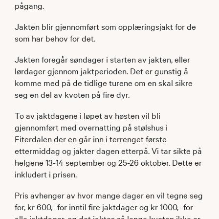
pågang.
Jakten blir gjennomført som opplæringsjakt for de
som har behov for det.
Jakten foregår søndager i starten av jakten, eller
lørdager gjennom jaktperioden. Det er gunstig å
komme med på de tidlige turene om en skal sikre
seg en del av kvoten på fire dyr.
To av jaktdagene i løpet av høsten vil bli
gjennomført med overnatting på stølshus i
Eiterdalen der en går inn i terrenget første
ettermiddag og jakter dagen etterpå. Vi tar sikte på
helgene 13-14 september og 25-26 oktober. Dette er
inkludert i prisen.
Pris avhenger av hvor mange dager en vil tegne seg
for, kr 600,- for inntil fire jaktdager og kr 1000,- for
alle jaktdager, og det jaktes så lenge kvoten ikke er