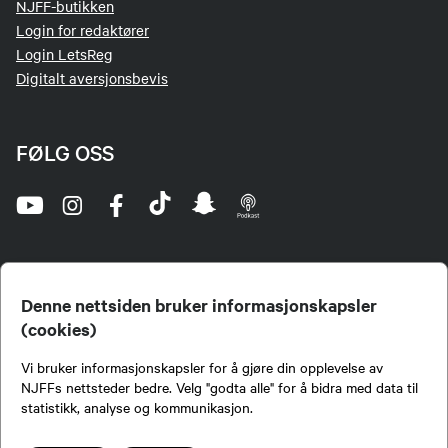
NJFF-butikken
Login for redaktører
Login LetsReg
Digitalt aversjonsbevis
FØLG OSS
Denne nettsiden bruker informasjonskapsler
(cookies)
Norges Jeger- og Fiskerforbund (NJFF) er landets eneste landsdekkende organisasjon for
Vi bruker informasjonskapsler for å gjøre din opplevelse av
jegere og sportsfiskere og et av de viktigste miljøene for formidling av kunnskap om jakt og
fiske i Norge. Vi er en partipolitisk nøytral organisasjon, men har et sterkt jakt-, fiske-, og
NJFFs nettsteder bedre. Velg "godta alle" for å bidra med data til
naturpolitisk engasjement i mange saker.
statistikk, analyse og kommunikasjon.
Norges Jeger- og Fiskerforbund benytter informasjonskapsler på nettsiden.