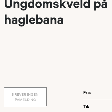
Ungdomskveld på
haglebana
Fra:
KREVER INGEN
PÅMELDING
Til: