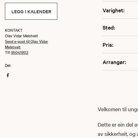
Varighet:
LEGG I KALENDER
Sted:
KONTAKT
Olav Vidar Melstveit
Send e-post til Olav Vidar
Pris:
Melstveit
Tlf:
95041902
Arrangør:
Del:
Velkomen til ung
Dette er ein del 
av sikkerheit, og 