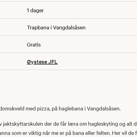
1 dager
Trapbana i Vangdalsåsen
Gratis
Øystese JFL
domskveld med pizza, på haglebana i Vangdalsåsen.
av jaktskyttarskulen der de får læra om hagleskyting og alt 
anna som er viktig når me er på bana eller felten. Her vil de 