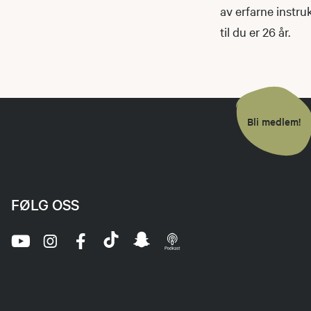
av erfarne instru
til du er 26 år.
Bli medlem!
FØLG OSS