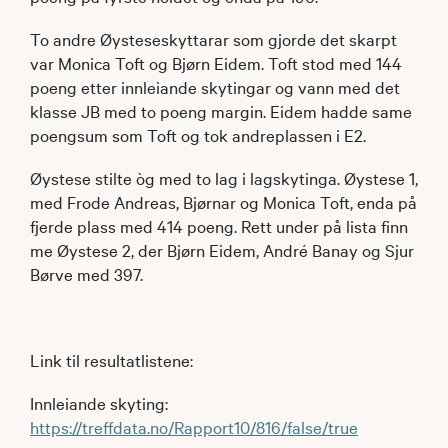
To andre Øysteseskyttarar som gjorde det skarpt
var Monica Toft og Bjørn Eidem. Toft stod med 144
poeng etter innleiande skytingar og vann med det
klasse JB med to poeng margin. Eidem hadde same
poengsum som Toft og tok andreplassen i E2.
Øystese stilte òg med to lag i lagskytinga. Øystese 1,
med Frode Andreas, Bjørnar og Monica Toft, enda på
fjerde plass med 414 poeng. Rett under på lista finn
me Øystese 2, der Bjørn Eidem, André Banay og Sjur
Børve med 397.
Link til resultatlistene:
Innleiande skyting:
https://treffdata.no/Rapport10/816/false/true