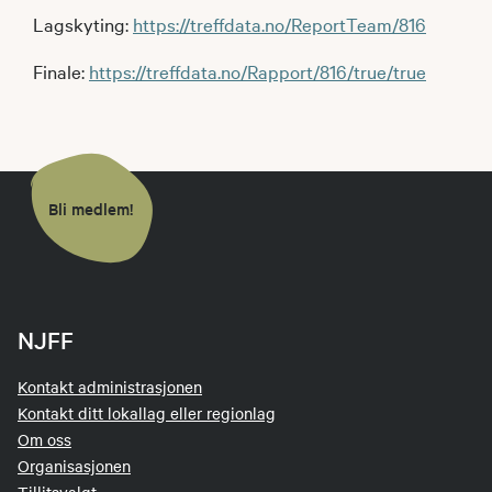
Lagskyting:
https://treffdata.no/ReportTeam/816
Finale:
https://treffdata.no/Rapport/816/true/true
Bli medlem!
NJFF
Kontakt administrasjonen
Kontakt ditt lokallag eller regionlag
Om oss
Organisasjonen