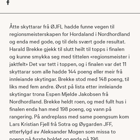
Åtte skyttarar frå ØJFL hadde funne vegen til
regionsmeisterskapen for Hordaland i Nordhordland
og enda med gode, og til dels svært gode resultat.
Harald Brekke gjekk til slutt heilt til topps i finalen
og kunne smykka seg med tittelen «regionsmeister i
jaktfelt» Det var tett i toppen, og i finalen var det 11
skyttarar som alle hadde 144 poeng eller meir frå
innleiande skytingar. Brekke stod med 148 poeng, til
liks med fem andre. Øvst på lista etter innleiande
skytingar trona Espen Mjelde Jakobsen frå
Nordhordland. Brekke heldt roen, og med fullt hus i
finalen enda han med 198 poeng, og vann på
rangering. På andreplass med same poengsum kom
Lars Kristian Fjell frå Sotra og Øygarden JFF,
etterfylgd av Aleksander Mogen som missa to
poeng på fyrste holdet og enda på 196.