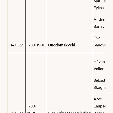
Sjur Tarjei
Fykse
Andre
Banay
Ove
14.05.25
1730-1900
Ungdomskveld
Sandven
Håvard
Valland
Sebastian
Skogheim
Arve
1730-
Laupsa-
19.05.25
2000
Elgskyting/Jegerskyting
Borge