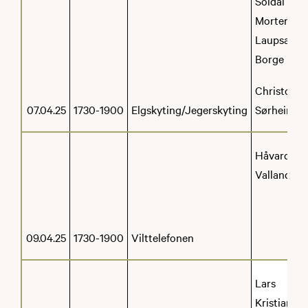
Soldal
Morten
Laupsa-
Borge
Christoffer
07.04.25
1730-1900
Elgskyting/Jegerskyting
Sørheim
Håvard
Valland
09.04.25
1730-1900
Vilttelefonen
Lars
Kristian