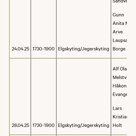
Sandven
Gunn
Anita Mo
Arve
Laupsa-
24.04.25
1730-1900
Elgskyting/Jegerskyting
Borge
Alf Olav
Melstveit
Håkon
Evanger
Lars
Kristian
28.04.25
1730-1900
Elgskyting/Jegerskyting
Holt