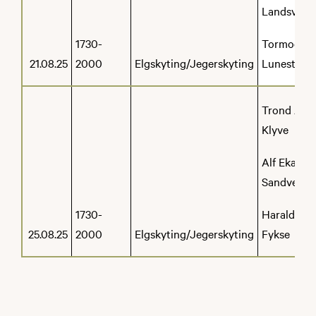
Landsvik
1730-
Tormod
21.08.25
2000
Elgskyting/Jegerskyting
Lunestad
Trond Are
Klyve
Alf Ekaas
Sandven
1730-
Harald
25.08.25
2000
Elgskyting/Jegerskyting
Fykse