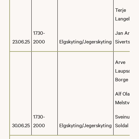
Terje
Langeland
1730-
Jan Aril
23.06.25
2000
Elgskyting/Jegerskyting
Sivertsen
Arve
Laupsa-
Borge
Alf Olav
Melstveit
1730-
Sveinung
30.06.25
2000
Elgskyting/Jegerskyting
Soldal