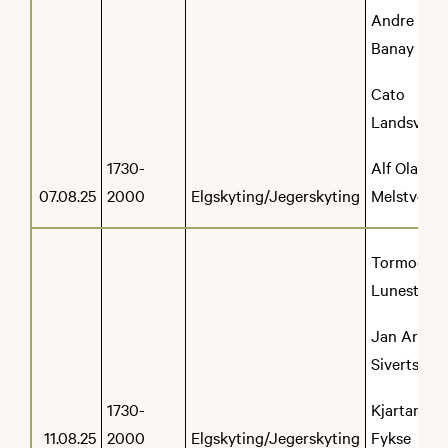
Andre
Banay
Cato
Landsvik
1730-
Alf Olav
07.08.25
2000
Elgskyting/Jegerskyting
Melstveit
Tormod
Lunestad
Jan Aril
Sivertsen
1730-
Kjartan
11.08.25
2000
Elgskyting/Jegerskyting
Fykse