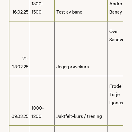
1300-
Andre
16.02.25
1500
Test av bane
Banay
Ove
Sandven
21-
23.02.25
Jegerprøvekurs
Frode Toft
Terje
Ljones
1000-
09.03.25
1200
Jaktfelt-kurs / trening