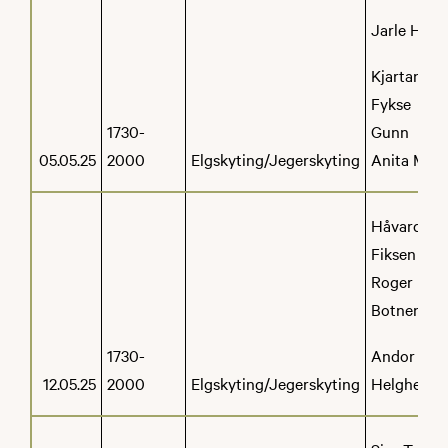
Jarle Holt
Kjartan
Fykse
1730-
Gunn
05.05.25
2000
Elgskyting/Jegerskyting
Anita Mo
Håvard
Fiksen
Roger
Botnen
1730-
Andor
12.05.25
2000
Elgskyting/Jegerskyting
Helgheim