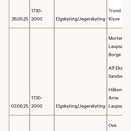
1730-
Trond Are
26.05.25
2000
Elgskyting/Jegerskyting
Klyve
Morten
Laupsa-
Borge
Alf Ekaas
Sandven
Håkon
1730-
Arne
02.06.25
2000
Elgskyting/Jegerskyting
Laupsa
Ove