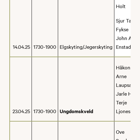
Holt
Sjur Tarjei
Fykse
John Asle
14.04.25
1730-1900
Elgskyting/Jegerskyting
Enstad
Håkon
Arne
Laupsa
Jarle Holt
Terje
23.04.25
1730-1900
Ungdomskveld
Ljones
Ove