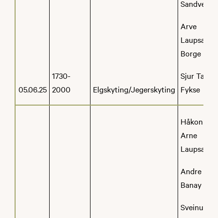
Sandven
Arve
Laupsa-
Borge
1730-
Sjur Tarjei
05.06.25
2000
Elgskyting/Jegerskyting
Fykse
Håkon
Arne
Laupsa
Andre
Banay
Sveinung