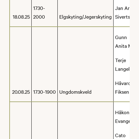
1730-
Jan Aril
18.08.25
2000
Elgskyting/Jegerskyting
Sivertsen
Gunn
Anita Mo
Terje
Langeland
Håvard
20.08.25
1730-1900
Ungdomskveld
Fiksen
Håkon
Evanger
Cato