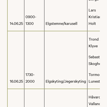
Lars
0900-
Kristian
14.06.25
1300
Elgstemne/karusell
Holt
Trond Are
Klyve
Sebastian
Skogheim
1730-
Tormod
16.06.25
2000
Elgskyting/Jegerskyting
Lunestad
Håvard
Valland