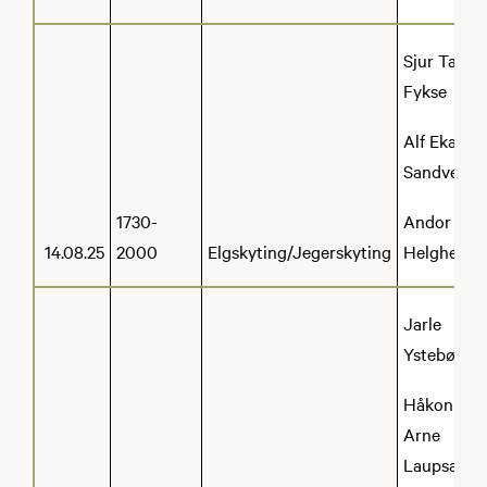
Sjur Tarjei
Fykse
Alf Ekaas
Sandven
1730-
Andor
14.08.25
2000
Elgskyting/Jegerskyting
Helgheim
Jarle
Ystebø
Håkon
Arne
Laupsa