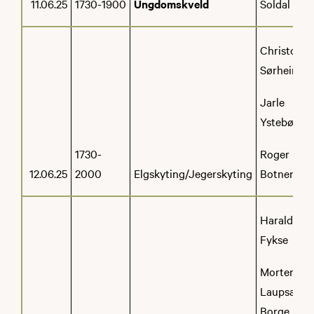
11.06.25
1730-1900
Ungdomskveld
Soldal
Christoffer
Sørheim
Jarle
Ystebø
1730-
Roger
12.06.25
2000
Elgskyting/Jegerskyting
Botnen
Harald
Fykse
Morten
Laupsa-
Borge