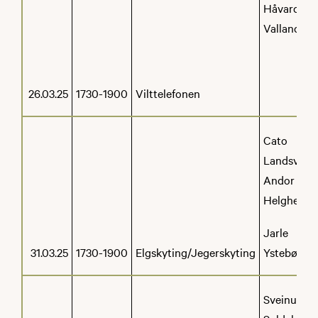
Håvard
Valland
26.03.25
1730-1900
Vilttelefonen
Cato
Landsvik
Andor
Helgheim
Jarle
31.03.25
1730-1900
Elgskyting/Jegerskyting
Ystebø
Sveinung