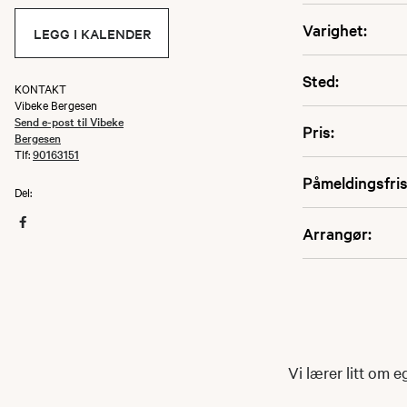
Varighet:
LEGG I KALENDER
Sted:
KONTAKT
Vibeke Bergesen
Send e-post til Vibeke
Pris:
Bergesen
Tlf:
90163151
Påmeldingsfris
Del:
Arrangør:
Vi lærer litt om 