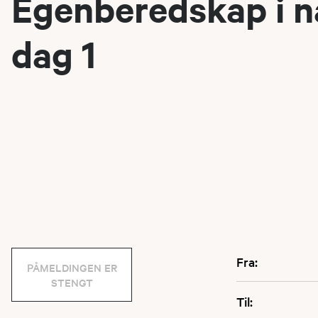
Egenberedskap i n
dag 1
Fra:
PÅMELDINGEN ER
STENGT
Til: