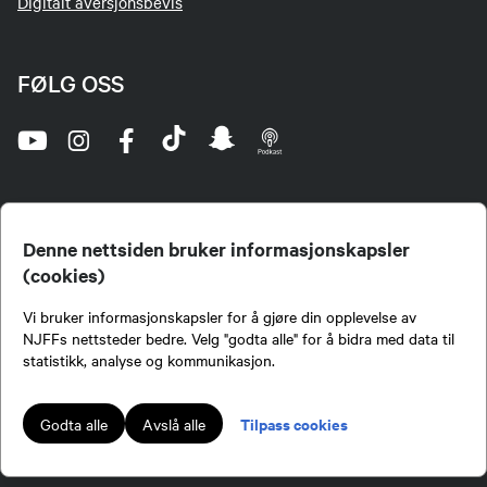
Digitalt aversjonsbevis
FØLG OSS
Denne nettsiden bruker informasjonskapsler
(cookies)
Norges Jeger- og Fiskerforbund (NJFF) er landets eneste landsdekkende organisasjon for
Vi bruker informasjonskapsler for å gjøre din opplevelse av
jegere og sportsfiskere og et av de viktigste miljøene for formidling av kunnskap om jakt og
fiske i Norge. Vi er en partipolitisk nøytral organisasjon, men har et sterkt jakt-, fiske-, og
NJFFs nettsteder bedre. Velg "godta alle" for å bidra med data til
naturpolitisk engasjement i mange saker.
statistikk, analyse og kommunikasjon.
Norges Jeger- og Fiskerforbund benytter informasjonskapsler på nettsiden.
Lokalforeninger tilsluttet Norges Jeger- og Fiskerforbund har ansvar for innhold de
Tilpass cookies
Godta alle
Avslå alle
publiserer på njff.no.