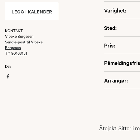
Varighet:
LEGG I KALENDER
Sted:
KONTAKT
Vibeke Bergesen
Send e-post til Vibeke
Pris:
Bergesen
Tlf:
90163151
Påmeldingsfris
Del:
Arrangør:
Åtejakt. Sitter i 