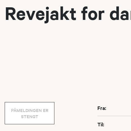
Revejakt for d
Fra:
PÅMELDINGEN ER
STENGT
Til: