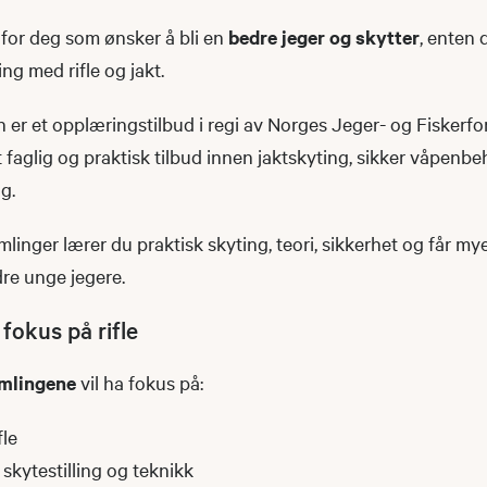
d for deg som ønsker å bli en
bedre jeger og skytter
, enten d
ing med rifle og jakt.
 er et opplæringstilbud i regi av Norges Jeger- og Fiskerf
 faglig og praktisk tilbud innen jaktskyting, sikker våpenb
ng.
linger lærer du praktisk skyting, teori, sikkerhet og får my
e unge jegere.
fokus på rifle
amlingene
vil ha fokus på:
fle
skytestilling og teknikk