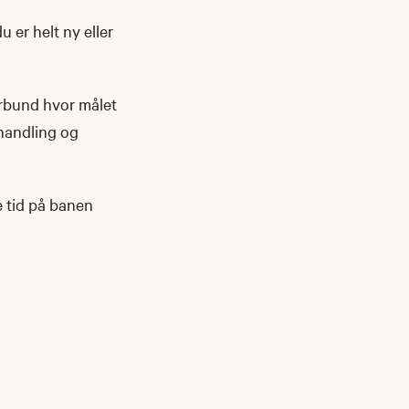
u er helt ny eller
orbund hvor målet
ehandling og
e tid på banen