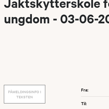
Jaktskytterskole f
ungdom - 03-06-2
Fra:
PÅMELDINGSINFO I
TEKSTEN
Til: