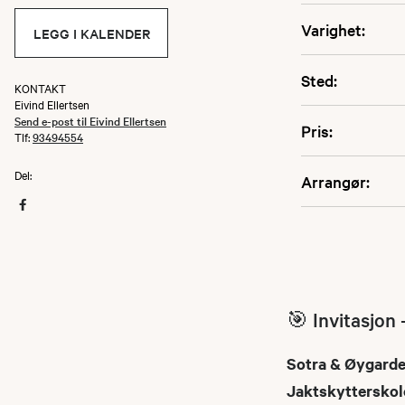
Varighet:
LEGG I KALENDER
Sted:
KONTAKT
Eivind Ellertsen
Send e-post til Eivind Ellertsen
Pris:
Tlf:
93494554
Del:
Arrangør:
🎯 Invitasjon
Sotra & Øygarde
Jaktskytterskol