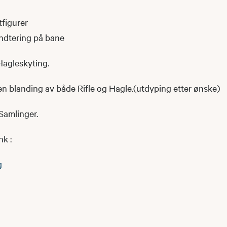
tfigurer
ndtering på bane
Hagleskyting.
e en blanding av både Rifle og Hagle.(utdyping etter ønske)
 Samlinger.
k :
g