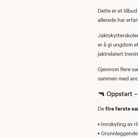
Dette er et tilbu
allerede har erfar
Jaktskytterskolen
er å gi ungdom et
jaktrelatert treni
Gjennom flere sam
sammen med andr
🔫 Oppstart – 
De
fire første s
• Innskyting av ri
• Grunnleggende 